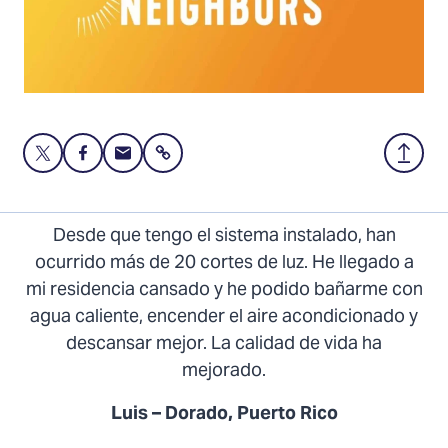
Share
Share
Share
Share
Back
this
this
this
to
page
page
page
Top
on
on
via
Desde que tengo el sistema instalado, han
Twitter
Facebook
Email
ocurrido más de 20 cortes de luz. He llegado a
mi residencia cansado y he podido bañarme con
agua caliente, encender el aire acondicionado y
descansar mejor. La calidad de vida ha
mejorado.
Luis – Dorado, Puerto Rico