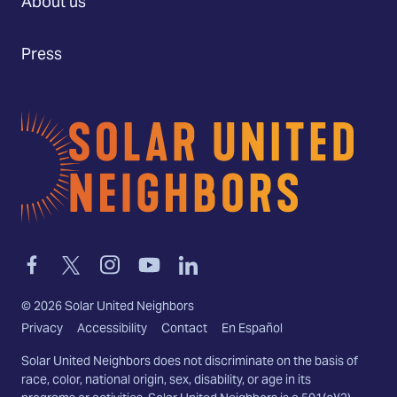
About us
Press
Home
Link
Link
Link
Link
Link
to
to
to
to
to
facebook
twitter-
instagram
youtube
linkedin
©
2026
Solar United Neighbors
x
Privacy
Accessibility
Contact
En Español
Solar United Neighbors does not discriminate on the basis of
race, color, national origin, sex, disability, or age in its