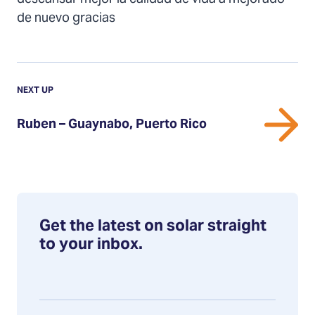
de nuevo gracias
Previous
Post:
POST
NEXT UP
Ruben
Ruben – Guaynabo, Puerto Rico
–
Guaynabo,
Puerto
Rico
Get the latest on solar straight
to your inbox.