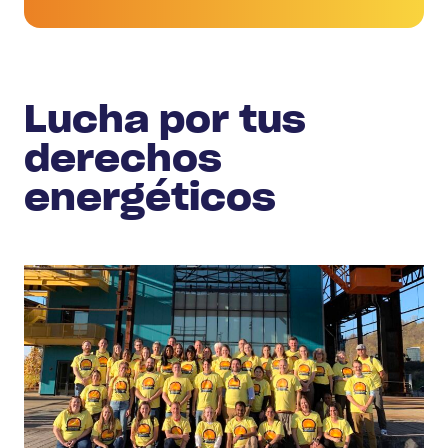
Lucha por tus
derechos
energéticos
Únete
al
movimiento
para
detener
la
corrupción