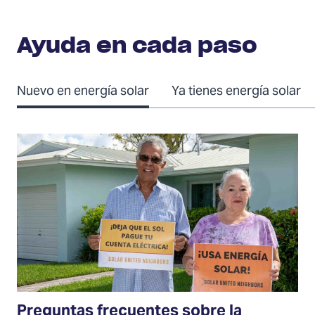
Ayuda en cada paso
Nuevo en energía solar
Ya tienes energía solar
Preguntas
frecuentes
sobre
la
energía
solar
Preguntas frecuentes sobre la