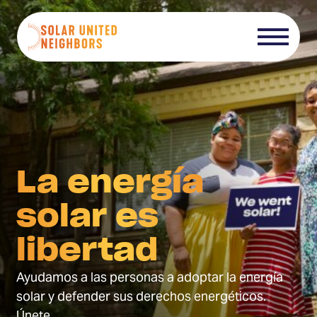
Skip to content
Menú
Página
de
Inicio
La energía
solar es
libertad
Ayudamos a las personas a adoptar la energía
solar y defender sus derechos energéticos.
Únete