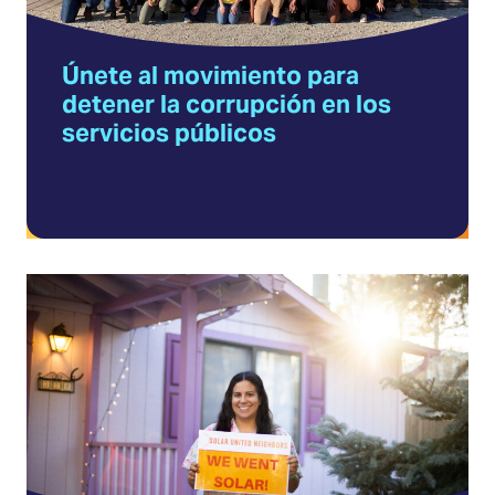
en
los
Únete al movimiento para
servicios
detener la corrupción en los
públicos
servicios públicos
(Opens
in
a
new
tab)
Ayuda
a
crecer
el
movimiento
solar
local