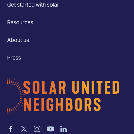
Get started with solar
Resources
About us
Press
Home
Link
Link
Link
Link
Link