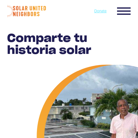
Skip to content
Menu
Donate
Home
Comparte tu
historia solar