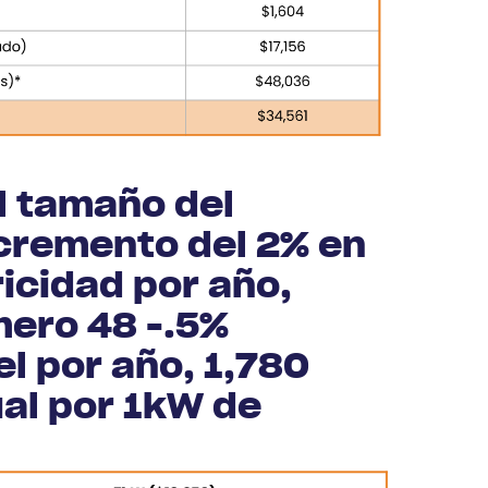
l tamaño del
ncremento del 2% en
ricidad por año,
mero 48 -.5%
l por año, 1,780
al por 1kW de