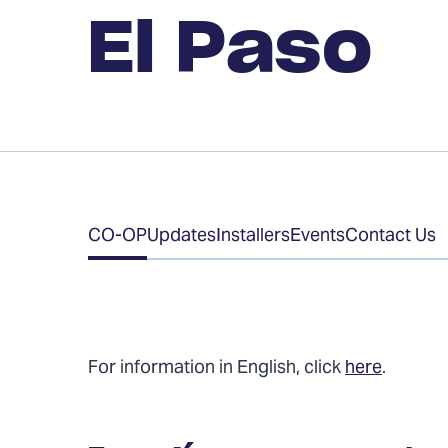
El Paso
Table
CO-OP
Updates
Installers
Events
Contact Us
of
Contents
For information in English, click
here
.