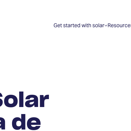
Get started with solar
Resource
Show
submenu
for
“Get
started
with
solar”
e
Solar
a de